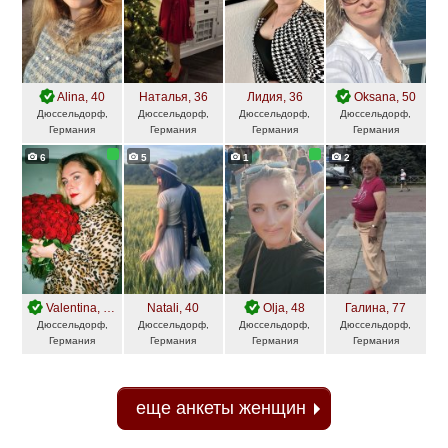
Alina
, 40
Наталья
, 36
Лидия
, 36
Oksana
, 50
Дюссельдорф,
Дюссельдорф,
Дюссельдорф,
Дюссельдорф,
Германия
Германия
Германия
Германия
6
5
1
2
Valentina
, 46
Natali
, 40
Olja
, 48
Галина
, 77
Дюссельдорф,
Дюссельдорф,
Дюссельдорф,
Дюссельдорф,
Германия
Германия
Германия
Германия
еще анкеты женщин