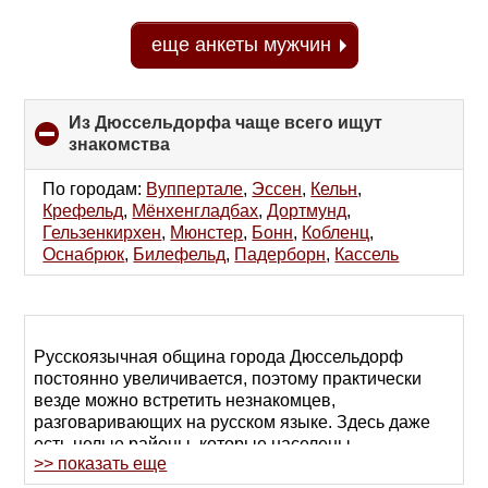
еще анкеты мужчин
Из Дюссельдорфа чаще всего ищут
знакомства
click
to
collapse
По городам:
Вуппертале
,
Эссен
,
Кельн
,
contents
Крефельд
,
Мёнхенгладбах
,
Дортмунд
,
Гельзенкирхен
,
Мюнстер
,
Бонн
,
Кобленц
,
Оснабрюк
,
Билефельд
,
Падерборн
,
Кассель
Русскоязычная община города Дюссельдорф
постоянно увеличивается, поэтому практически
везде можно встретить незнакомцев,
разговаривающих на русском языке. Здесь даже
есть целые районы, которые населены
>> показать еще
преимущественно русскоговорящими. В
последние годы этот город становится все более