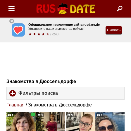
Официальное приложение сайта rusdate.de
Установите наши знакомства сейчас!
Скачать
(7248)
Знакомства в Дюссельдорфе
Фильтры поиска
click
to
expand
Главная
/
Знакомства в Дюссельдорфе
contents
2
3
5
4