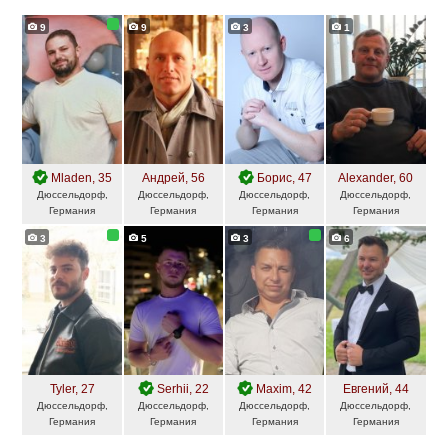
9
9
3
1
Mladen
, 35
Андрей
, 56
Борис
, 47
Alexander
, 60
Дюссельдорф,
Дюссельдорф,
Дюссельдорф,
Дюссельдорф,
Германия
Германия
Германия
Германия
3
5
3
6
Tyler
, 27
Serhii
, 22
Maxim
, 42
Евгений
, 44
Дюссельдорф,
Дюссельдорф,
Дюссельдорф,
Дюссельдорф,
Германия
Германия
Германия
Германия