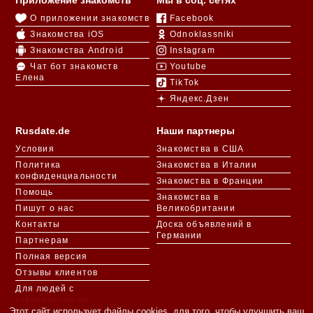
Приложение знакомств
Мы в соц. сетях
О приложении знакомств
Facebook
Знакомства iOS
Odnoklassniki
Знакомства Android
Instagram
Чат бот знакомств
Youtube
Елена
TikTok
Яндекс.Дзен
Rusdate.de
Наши партнеры
Условия
Знакомства в США
Политика
Знакомства в Италии
конфиденциальности
Знакомства в Франции
Помощь
Знакомства в
Пишут о нас
Великобритании
Контакты
Доска объявлений в
Германии
Партнерам
Полная версия
Отзывы клиентов
Для людей с
ограниченными
возможностями
Этот сайт использует файлы cookies, для того, чтобы улучшить ваш