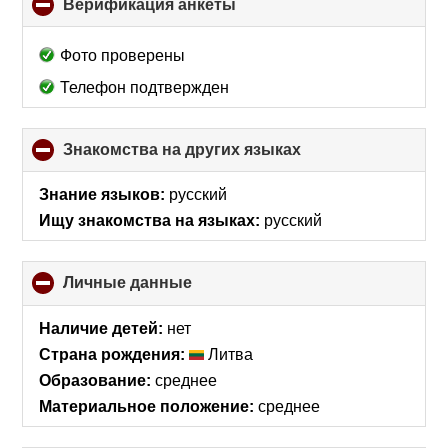
Верификация анкеты
click
to
collapse
Фото проверены
contents
Телефон подтвержден
Знакомства на других языках
click
to
collapse
Знание языков:
русский
contents
Ищу знакомства на языках:
русский
Личные данные
click
to
collapse
Наличие детей:
нет
contents
Страна рождения:
Литва
Образование:
среднее
Материальное положение:
среднее