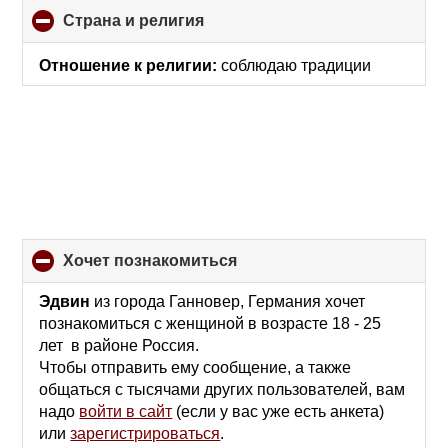
Страна и религия
click
to
collapse
Отношение к религии:
соблюдаю традиции
contents
хочет познакомиться
click
to
collapse
Эдвин
из города Ганновер, Германия хочет
contents
познакомиться с женщиной в возрасте 18 - 25
лет в районе Россия.
Чтобы отправить ему сообщение, а также
общаться с тысячами других пользователей, вам
надо
войти в сайт
(если у вас уже есть анкета)
или
зарегистрироваться
.