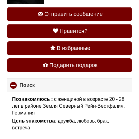
Отправить сообщение
Нравится?
В избранные
Подарить подарок
Поиск
click
to
collapse
Познакомлюсь :
с женщиной в возрасте 20 - 28
contents
лет
в районе
Земля Северный Рейн-Вестфалия,
Германия
Цель знакомства:
дружба, любовь, брак,
встреча