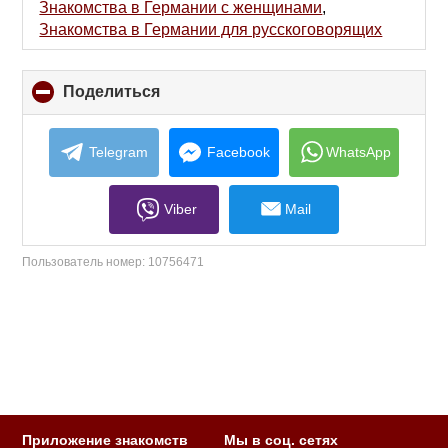
contents
Знакомства в Германии с женщинами
,
Знакомства в Германии для русскоговорящих
Поделиться
click
to
collapse
contents
Telegram
Facebook
WhatsApp
Viber
Mail
Пользователь номер:
10756471
Приложение знакомств
Мы в соц. сетях