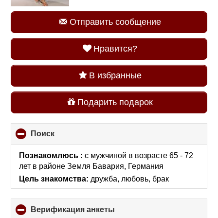
Отправить сообщение
Нравится?
В избранные
Подарить подарок
Поиск
click
to
collapse
Познакомлюсь :
с мужчиной в возрасте 65 - 72
contents
лет
в районе
Земля Бавария, Германия
Цель знакомства:
дружба, любовь, брак
Верификация анкеты
click