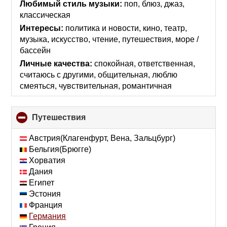
collapse
Любимый стиль музыки:
поп, блюз, джаз,
contents
классическая
Интересы:
политика и новости, кино, театр,
музыка, искусcтво, чтение, путешествия, море /
бассейн
Личные качества:
спокойная, ответственная,
считаюсь с другими, общительная, люблю
смеяться, чувствительная, романтичная
Путешествия
click
to
collapse
Австрия(Клагенфурт, Вена, Зальцбург)
contents
Бельгия(Брюгге)
Хорватия
Дания
Египет
Эстония
Франция
Германия