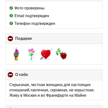
to
collapse
Фото проверены
contents
Email подтвержден
Телефон подтвержден
Подарки
click
to
collapse
contents
О себе
click
to
collapse
Серьезная, честная женщина для настоящих
contents
отношений,тактичная, скромная, не корыстная.
Живу в Москве и во Франкфурте на Майне