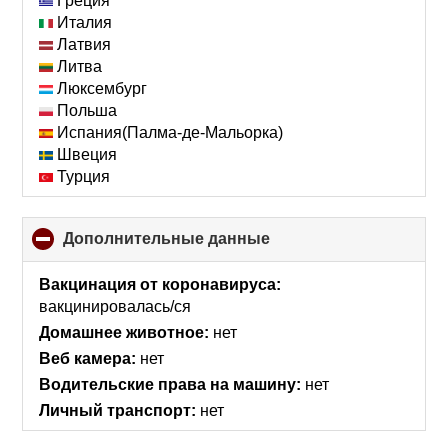
Греция
Италия
Латвия
Литва
Люксембург
Польша
Испания(Палма-де-Мальорка)
Швеция
Турция
Дополнительные данные
click
to
collapse
Вакцинация от коронавируса:
contents
вакцинировалась/ся
Домашнее животное:
нет
Веб камера:
нет
Водительские права на машину:
нет
Личный транспорт:
нет