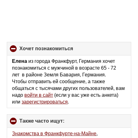
хочет познакомиться
click
to
collapse
Елена
из города Франкфурт, Германия хочет
contents
познакомиться с мужчиной в возрасте 65 - 72
лет в районе Земля Бавария, Германия.
Чтобы отправить ей сообщение, а также
общаться с тысячами других пользователей, вам
надо
войти в сайт
(если у вас уже есть анкета)
или
зарегистрироваться
.
Также часто ищут:
click
to
collapse
Знакомства в Франкфурте-на-Майне
,