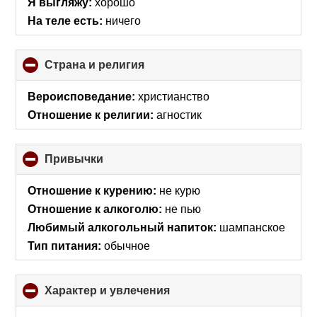
Я выгляжу:
хорошо
contents
На теле есть:
ничего
Страна и религия
click
to
collapse
Вероисповедание:
христианство
contents
Отношение к религии:
агностик
Привычки
click
to
collapse
Отношение к курению:
не курю
contents
Отношение к алкоголю:
не пью
Любимый алкогольный напиток:
шампанское
Тип питания:
обычное
Характер и увлечения
click
to