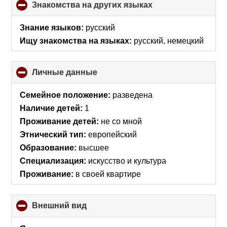
Знакомства на других языках
click
to
collapse
Знание языков:
русский
contents
Ищу знакомства на языках:
русский, немецкий
Личные данные
click
to
collapse
Семейное положение:
разведена
contents
Наличие детей:
1
Проживание детей:
не со мной
Этнический тип:
европейский
Образование:
высшее
Специализация:
искусство и культура
Проживание:
в своей квартире
Внешний вид
click
to
collapse