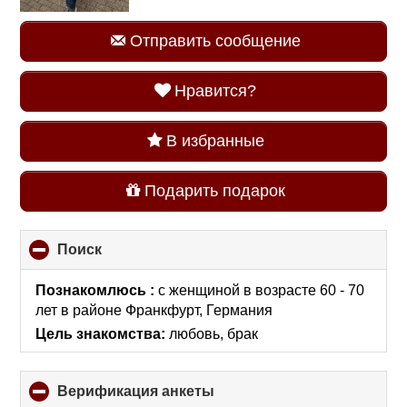
Отправить сообщение
Нравится?
В избранные
Подарить подарок
Поиск
click
to
collapse
Познакомлюсь :
с женщиной в возрасте 60 - 70
contents
лет
в районе
Франкфурт, Германия
Цель знакомства:
любовь, брак
Верификация анкеты
click