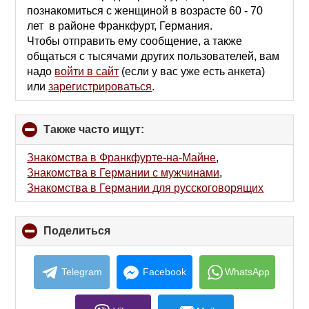
contents
познакомиться с женщиной в возрасте 60 - 70
лет в районе Франкфурт, Германия.
Чтобы отправить ему сообщение, а также
общаться с тысячами других пользователей, вам
надо
войти в сайт
(если у вас уже есть анкета)
или
зарегистрироваться
.
Также часто ищут:
click
to
collapse
Знакомства в Франкфурте-на-Майне
,
contents
Знакомства в Германии с мужчинами
,
Знакомства в Германии для русскоговорящих
Поделиться
click
to
collapse
contents
Telegram
Facebook
WhatsApp