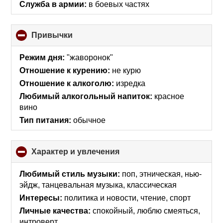
Служба в армии:
в боевых частях
Привычки
click
to
collapse
Режим дня:
"жаворонок"
contents
Отношение к курению:
не курю
Отношение к алкоголю:
изредка
Любимый алкогольный напиток:
красное
вино
Тип питания:
обычное
Характер и увлечения
click
to
collapse
Любимый стиль музыки:
поп, этническая, нью-
contents
эйдж, танцевальная музыка, классическая
Интересы:
политика и новости, чтение, спорт
Личные качества:
спокойный, люблю смеяться,
интроверт