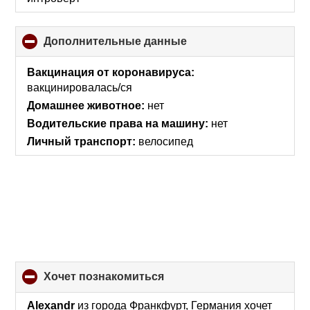
Дополнительные данные
click
to
collapse
Вакцинация от коронавируса:
contents
вакцинировалась/ся
Домашнее животное:
нет
Водительские права на машину:
нет
Личный транспорт:
велосипед
хочет познакомиться
click
to
collapse
Alexandr
из города Франкфурт, Германия хочет