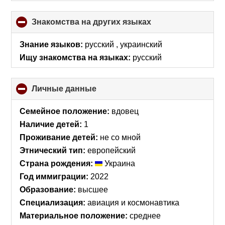
Знакомства на других языках
click
to
collapse
Знание языков:
русский , украинский
contents
Ищу знакомства на языках:
русский
Личные данные
click
to
collapse
Семейное положение:
вдовец
contents
Наличие детей:
1
Проживание детей:
не со мной
Этнический тип:
европейский
Страна рождения:
Украина
Год иммиграции:
2022
Образование:
высшее
Специализация:
авиация и космонавтика
Материальное положение:
среднее