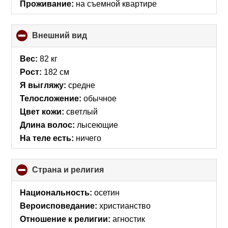
Проживание:
на съемной квартире
Внешний вид
click
to
collapse
Вес:
82 кг
contents
Рост:
182 см
Я выгляжу:
средне
Телосложение:
обычное
Цвет кожи:
светлый
Длина волос:
лысеющие
На теле есть:
ничего
Страна и религия
click
to
collapse
Национальность:
осетин
contents
Вероисповедание:
христианство
Отношение к религии:
агностик