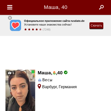
Маша, 40
Официальное приложение сайта rusdate.de
Установите наши знакомства сейчас!
Скачать
(7248)
Маша,
,
40
1
Весы
Варбург, Германия