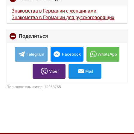
to
collapse
Знакомства в Германии с женщинами
,
contents
Знакомства в Германии для русскоговорящих
Поделиться
click
to
collapse
contents
Telegram
Facebook
WhatsApp
Viber
Mail
Пользователь номер:
12368765