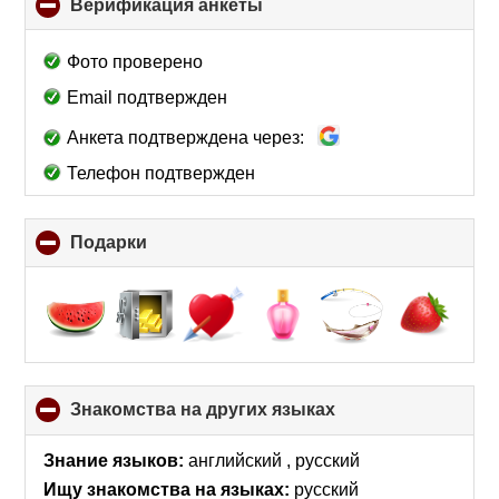
Верификация анкеты
click
to
collapse
Фото проверено
contents
Email подтвержден
Анкета подтверждена через:
Телефон подтвержден
Подарки
click
to
collapse
contents
Знакомства на других языках
click
to
collapse
Знание языков:
английский , русский
contents
Ищу знакомства на языках:
русский