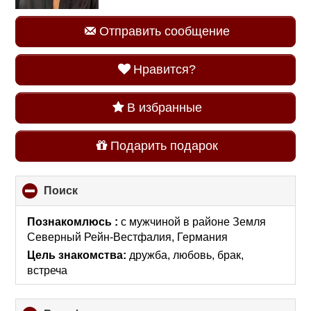
Отправить сообщение
Нравится?
В избранные
Подарить подарок
Поиск
click
to
collapse
Познакомлюсь :
с мужчиной
в районе
Земля
contents
Северный Рейн-Вестфалия, Германия
Цель знакомства:
дружба, любовь, брак,
встреча