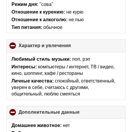
collapse
Режим дня:
"сова"
contents
Отношение к курению:
не курю
Отношение к алкоголю:
не пью
Тип питания:
обычное
Характер и увлечения
click
to
collapse
Любимый стиль музыки:
поп, рэп
contents
Интересы:
компьютеры / интернет, ТВ / видео,
кино, шоппинг, кафе / рестораны
Личные качества:
спокойный, ответственный,
уверен в себе, считаюсь с другими,
общительный, люблю смеяться
Дополнительные данные
click
to
collapse
Домашнее животное:
нет
contents