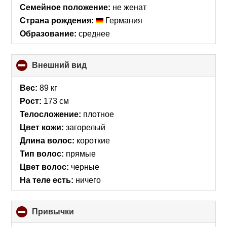
collapse
Семейное положение:
не женат
contents
Страна рождения:
Германия
Образование:
среднее
Внешний вид
click
to
collapse
Вес:
89 кг
contents
Рост:
173 см
Телосложение:
плотное
Цвет кожи:
загорелый
Длина волос:
короткие
Тип волос:
прямые
Цвет волос:
черные
На теле есть:
ничего
Привычки
click
to