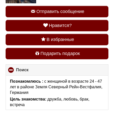
Отправить сообщение
Нравится?
В избранные
Подарить подарок
Поиск
click
to
collapse
Познакомлюсь :
с женщиной в возрасте 24 - 47
contents
лет
в районе
Земля Северный Рейн-Вестфалия,
Германия
Цель знакомства:
дружба, любовь, брак,
встреча