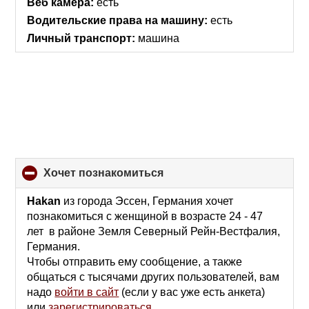
Веб камера:
есть
Водительские права на машину:
есть
Личный транспорт:
машина
хочет познакомиться
click
to
collapse
Hakan
из города Эссен, Германия хочет
contents
познакомиться с женщиной в возрасте 24 - 47
лет в районе Земля Северный Рейн-Вестфалия,
Германия.
Чтобы отправить ему сообщение, а также
общаться с тысячами других пользователей, вам
надо
войти в сайт
(если у вас уже есть анкета)
или
зарегистрироваться
.