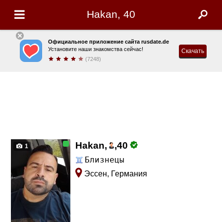
Hakan, 40
Официальное приложение сайта rusdate.de
Установите наши знакомства сейчас!
Скачать
(7248)
Hakan,
,
40
1
Близнецы
Эссен, Германия