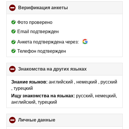
Верификация анкеты
click
to
collapse
Фото проверено
contents
Email подтвержден
Анкета подтверждена через:
Телефон подтвержден
Знакомства на других языках
click
to
collapse
Знание языков:
английский , немецкий , русский
contents
, турецкий
Ищу знакомства на языках:
русский, немецкий,
английский, турецкий
Личные данные
click
to