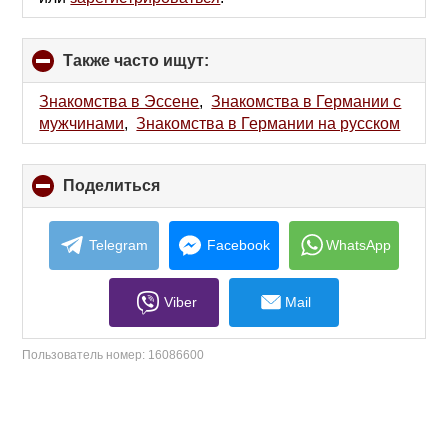
Также часто ищут:
click
to
collapse
Знакомства в Эссене
,
Знакомства в Германии с
contents
мужчинами
,
Знакомства в Германии на русском
Поделиться
click
to
collapse
contents
Telegram
Facebook
WhatsApp
Viber
Mail
Пользователь номер:
16086600