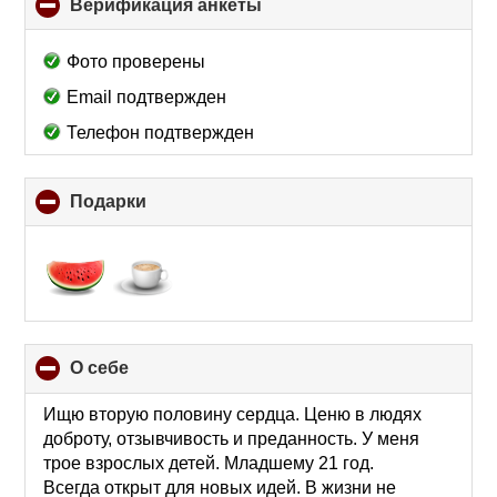
Верификация анкеты
click
to
collapse
Фото проверены
contents
Email подтвержден
Телефон подтвержден
Подарки
click
to
collapse
contents
О себе
click
to
collapse
Ищю вторую половину сердца. Ценю в людях
contents
доброту, отзывчивость и преданность. У меня
трое взрослых детей. Младшему 21 год.
Всегда открыт для новых идей. В жизни не