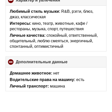
Характер и увлечения
click
to
collapse
Любимый стиль музыки:
R&B, рэгги, блюз,
contents
джаз, классическая
Интересы:
кино, театр, животные, кафе /
рестораны, музыка, спорт, путешествия
Личные качества:
спокойный, ответственный,
общительный, люблю смеяться, энергичный,
спонтанный, оптимистичный
Дополнительные данные
click
to
collapse
Домашнее животное:
нет
contents
Водительские права на машину:
есть
Личный транспорт:
машина