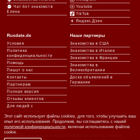
Чат бот знакомств
Youtube
Елена
TikTok
Яндекс.Дзен
Rusdate.de
Наши партнеры
Условия
Знакомства в США
Политика
Знакомства в Италии
конфиденциальности
Знакомства в Франции
Помощь
Знакомства в
Пишут о нас
Великобритании
Контакты
Доска объявлений в
Германии
Партнерам
Полная версия
Отзывы клиентов
Для людей с
ограниченными
Этот сайт использует файлы cookies, для того, чтобы улучшить ваш
возможностями
опыт его использования. Продолжив, вы соглашаетесь с нашей
Languages
политикой конфиденциальности
, включая использование файлов
cookie.
«m.rusdate.de» - участник международной сети сайтов знакомств,