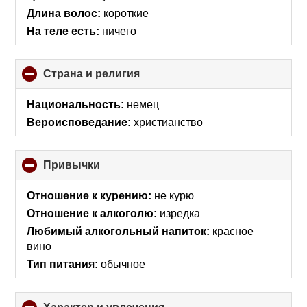
Длина волос:
короткие
На теле есть:
ничего
Страна и религия
click
to
collapse
Национальность:
немец
contents
Вероисповедание:
христианство
Привычки
click
to
collapse
Отношение к курению:
не курю
contents
Отношение к алкоголю:
изредка
Любимый алкогольный напиток:
красное
вино
Тип питания:
обычное