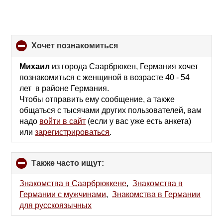
хочет познакомиться
click
to
collapse
Михаил
из города Саарбрюкен, Германия хочет
contents
познакомиться с женщиной в возрасте 40 - 54
лет в районе Германия.
Чтобы отправить ему сообщение, а также
общаться с тысячами других пользователей, вам
надо
войти в сайт
(если у вас уже есть анкета)
или
зарегистрироваться
.
Также часто ищут:
click
to
collapse
Знакомства в Саарбрюккене
,
Знакомства в
contents
Германии с мужчинами
,
Знакомства в Германии
для русскоязычных