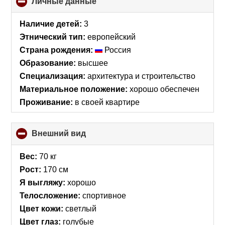
Личные данные
click
to
collapse
Наличие детей:
3
contents
Этнический тип:
европейский
Страна рождения:
Россия
Образование:
высшее
Специализация:
архитектура и строительство
Материальное положение:
хорошо обеспечен
Проживание:
в своей квартире
Внешний вид
click
to
collapse
Вес:
70 кг
contents
Рост:
170 см
Я выгляжу:
хорошо
Телосложение:
спортивное
Цвет кожи:
светлый
Цвет глаз:
голубые