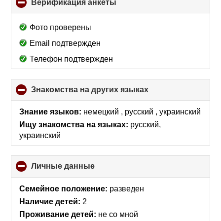
Верификация анкеты
click
to
collapse
Фото проверены
contents
Email подтвержден
Телефон подтвержден
Знакомства на других языках
click
to
collapse
Знание языков:
немецкий , русский , украинский
contents
Ищу знакомства на языках:
русский,
украинский
Личные данные
click
to
collapse
Семейное положение:
разведен
contents
Наличие детей:
2
Проживание детей:
не со мной