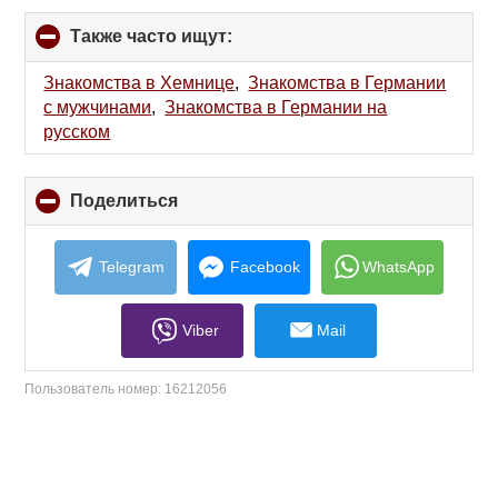
Также часто ищут:
click
to
collapse
Знакомства в Хемнице
,
Знакомства в Германии
contents
с мужчинами
,
Знакомства в Германии на
русском
Поделиться
click
to
collapse
contents
Telegram
Facebook
WhatsApp
Viber
Mail
Пользователь номер:
16212056