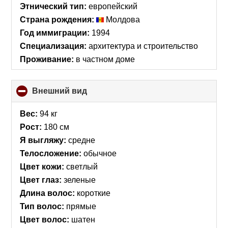
Этнический тип:
европейский
Страна рождения:
Молдова
Год иммиграции:
1994
Специализация:
архитектура и строительство
Проживание:
в частном доме
Внешний вид
click
to
collapse
Вес:
94 кг
contents
Рост:
180 см
Я выгляжу:
средне
Телосложение:
обычное
Цвет кожи:
светлый
Цвет глаз:
зеленые
Длина волос:
короткие
Тип волос:
прямые
Цвет волос:
шатен