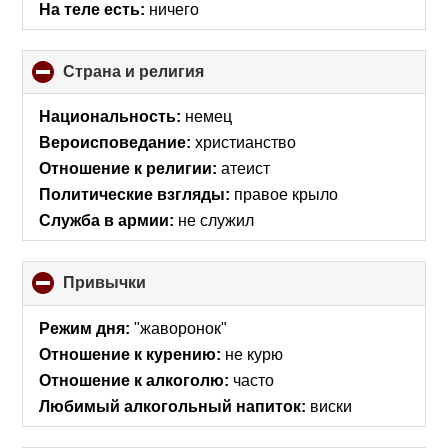
На теле есть:
ничего
Страна и религия
click
to
collapse
Национальность:
немец
contents
Вероисповедание:
христианство
Отношение к религии:
атеист
Политические взгляды:
правое крыло
Служба в армии:
не служил
Привычки
click
to
collapse
Режим дня:
"жаворонок"
contents
Отношение к курению:
не курю
Отношение к алкоголю:
часто
Любимый алкогольный напиток:
виски