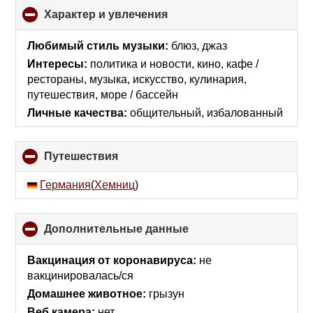
Характер и увлечения
click
to
collapse
Любимый стиль музыки:
блюз, джаз
contents
Интересы:
политика и новости, кино, кафе /
рестораны, музыка, искусcтво, кулинария,
путешествия, море / бассейн
Личные качества:
общительный, избалованный
Путешествия
click
to
collapse
Германия
(
Хемниц
)
contents
Дополнительные данные
click
to
collapse
Вакцинация от коронавируса:
не
contents
вакцинировалась/ся
Домашнее животное:
грызун
Веб камера:
нет