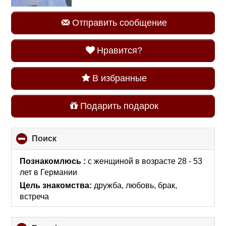
Отправить сообщение
Нравится?
В избранные
Подарить подарок
Поиск
click
to
collapse
Познакомлюсь :
с женщиной в возрасте 28 - 53
contents
лет
в Германии
Цель знакомства:
дружба, любовь, брак,
встреча