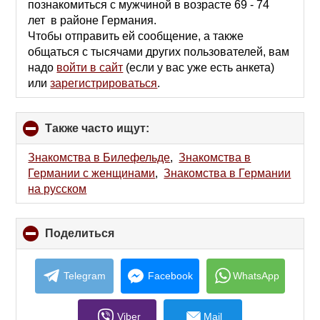
contents
познакомиться с мужчиной в возрасте 69 - 74
лет в районе Германия.
Чтобы отправить ей сообщение, а также
общаться с тысячами других пользователей, вам
надо
войти в сайт
(если у вас уже есть анкета)
или
зарегистрироваться
.
Также часто ищут:
click
to
collapse
Знакомства в Билефельде
,
Знакомства в
contents
Германии с женщинами
,
Знакомства в Германии
на русском
Поделиться
click
to
collapse
contents
Telegram
Facebook
WhatsApp
Viber
Mail