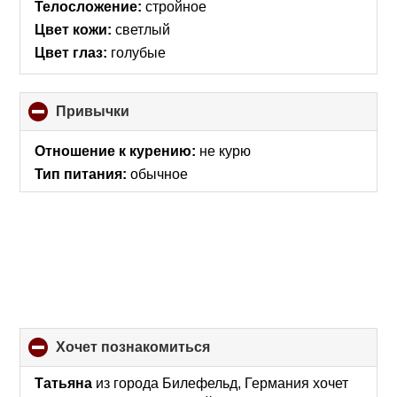
Телосложение:
стройное
Цвет кожи:
светлый
Цвет глаз:
голубые
Привычки
click
to
collapse
Отношение к курению:
не курю
contents
Тип питания:
обычное
хочет познакомиться
click
to
collapse
Татьяна
из города Билефельд, Германия хочет