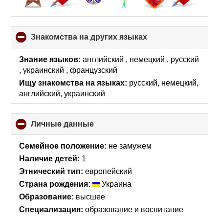
Знакомства на других языках
click
to
collapse
Знание языков:
английский , немецкий , русский
contents
, украинский , французский
Ищу знакомства на языках:
русский, немецкий,
английский, украинский
Личные данные
click
to
collapse
Семейное положение:
не замужем
contents
Наличие детей:
1
Этнический тип:
европейский
Страна рождения:
Украина
Образование:
высшее
Специализация:
образование и воспитание