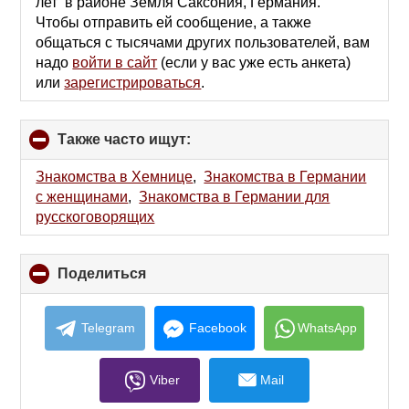
лет в районе Земля Саксония, Германия.
Чтобы отправить ей сообщение, а также
общаться с тысячами других пользователей, вам
надо
войти в сайт
(если у вас уже есть анкета)
или
зарегистрироваться
.
Также часто ищут:
click
to
collapse
Знакомства в Хемнице
,
Знакомства в Германии
contents
с женщинами
,
Знакомства в Германии для
русскоговорящих
Поделиться
click
to
collapse
contents
Telegram
Facebook
WhatsApp
Viber
Mail