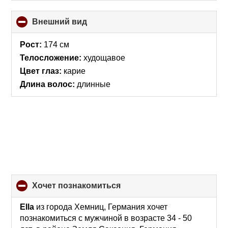
Внешний вид
click
to
collapse
Рост:
174 см
contents
Телосложение:
худощавое
Цвет глаз:
карие
Длина волос:
длинные
хочет познакомиться
click
to
collapse
Ella
из города Хемниц, Германия хочет
contents
познакомиться с мужчиной в возрасте 34 - 50