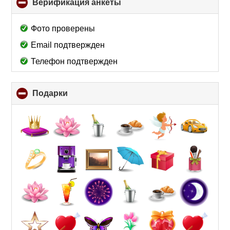
Верификация анкеты
click
to
collapse
Фото проверены
contents
Email подтвержден
Телефон подтвержден
Подарки
click
to
collapse
contents