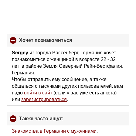
хочет познакомиться
click
to
collapse
Sergey
из города Вассенберг, Германия хочет
contents
познакомиться с женщиной в возрасте 22 - 32
лет в районе Земля Северный Рейн-Вестфалия,
Германия.
Чтобы отправить ему сообщение, а также
общаться с тысячами других пользователей, вам
надо
войти в сайт
(если у вас уже есть анкета)
или
зарегистрироваться
.
Также часто ищут:
click
to
collapse
Знакомства в Германии с мужчинами
,