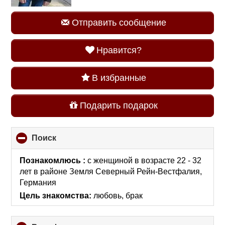
Отправить сообщение
Нравится?
В избранные
Подарить подарок
Поиск
click
to
collapse
Познакомлюсь :
с женщиной в возрасте 22 - 32
contents
лет
в районе
Земля Северный Рейн-Вестфалия,
Германия
Цель знакомства:
любовь, брак