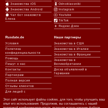
Знакомства iOS
Odnoklassniki
Знакомства Android
Instagram
Чат бот знакомств
Youtube
Елена
TikTok
Яндекс.Дзен
Rusdate.de
Наши партнеры
Условия
Знакомства в США
Политика
Знакомства в Италии
конфиденциальности
Знакомства в Франции
Помощь
Знакомства в
Пишут о нас
Великобритании
Контакты
Доска объявлений в
Германии
Партнерам
Полная версия
Отзывы клиентов
Для людей с
ограниченными
Этот сайт использует файлы cookies, для того, чтобы улучшить ваш
возможностями
опыт его использования. Продолжив, вы соглашаетесь с нашей
Languages
политикой конфиденциальности
, включая использование файлов