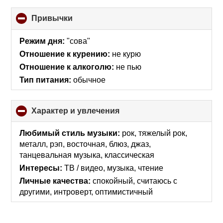
Привычки
click
to
collapse
Режим дня:
"сова"
contents
Отношение к курению:
не курю
Отношение к алкоголю:
не пью
Тип питания:
обычное
Характер и увлечения
click
to
collapse
Любимый стиль музыки:
рок, тяжелый рок,
contents
металл, рэп, восточная, блюз, джаз,
танцевальная музыка, классическая
Интересы:
ТВ / видео, музыка, чтение
Личные качества:
спокойный, считаюсь с
другими, интроверт, оптимистичный