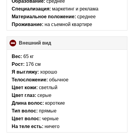
Образование:
среднее
Специализация:
маркетинг и реклама
Материальное положение:
среднее
Проживание:
на съемной квартире
Внешний вид
click
to
collapse
Вес:
65 кг
contents
Рост:
176 см
Я выгляжу:
хорошо
Телосложение:
обычное
Цвет кожи:
светлый
Цвет глаз:
серые
Длина волос:
короткие
Тип волос:
прямые
Цвет волос:
черные
На теле есть:
ничего