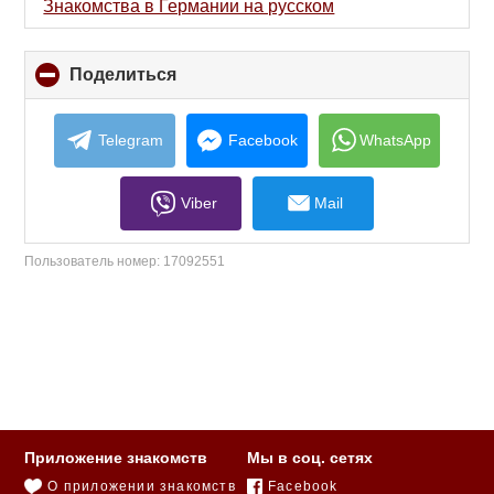
contents
Знакомства в Германии на русском
Поделиться
click
to
collapse
contents
Telegram
Facebook
WhatsApp
Viber
Mail
Пользователь номер:
17092551
Приложение знакомств
Мы в соц. сетях
О приложении знакомств
Facebook