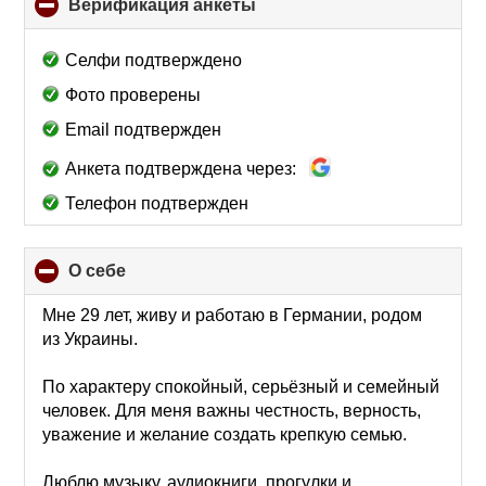
Верификация анкеты
click
to
collapse
Селфи подтверждено
contents
Фото проверены
Email подтвержден
Анкета подтверждена через:
Телефон подтвержден
О себе
click
to
collapse
Мне 29 лет, живу и работаю в Германии, родом
contents
из Украины.
По характеру спокойный, серьёзный и семейный
человек. Для меня важны честность, верность,
уважение и желание создать крепкую семью.
Люблю музыку, аудиокниги, прогулки и