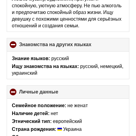
спокойную, уютную атмосферу. Не пью алкоголь
и предпочитаю спокойный образ жизни. Ищу
девушку с похожими ценностями для серьёзных
отношений и создания семьи.
Знакомства на других языках
click
to
collapse
Знание языков:
русский
contents
Ищу знакомства на языках:
русский, немецкий,
украинский
Личные данные
click
to
collapse
Семейное положение:
не женат
contents
Наличие детей:
нет
Этнический тип:
европейский
Страна рождения:
Украина