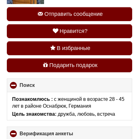
Отправить сообщение
Нравится?
В избранные
Подарить подарок
Поиск
click
to
collapse
Познакомлюсь :
с женщиной в возрасте 28 - 45
contents
лет
в районе
Оснабрюк, Германия
Цель знакомства:
дружба, любовь, встреча
Верификация анкеты
click