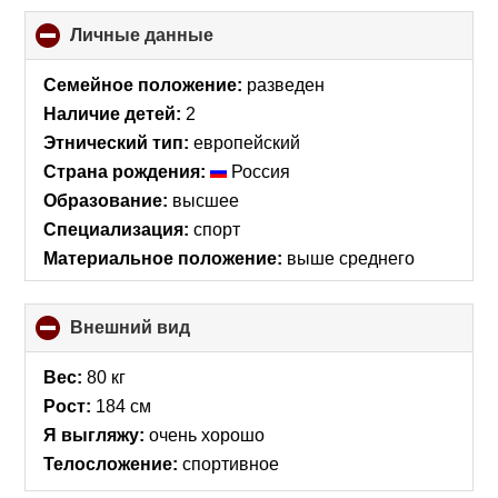
Личные данные
click
to
collapse
Семейное положение:
разведен
contents
Наличие детей:
2
Этнический тип:
европейский
Страна рождения:
Россия
Образование:
высшее
Специализация:
спорт
Материальное положение:
выше среднего
Внешний вид
click
to
collapse
Вес:
80 кг
contents
Рост:
184 см
Я выгляжу:
очень хорошо
Телосложение:
спортивное