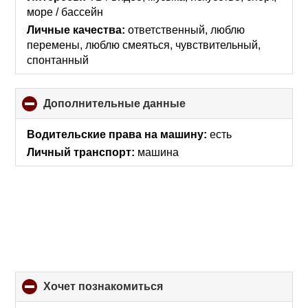
море / бассейн
Личные качества:
ответственный, люблю
перемены, люблю смеяться, чувствительный,
спонтанный
Дополнительные данные
click
to
collapse
Водительские права на машину:
есть
contents
Личный транспорт:
машина
хочет познакомиться
click
to