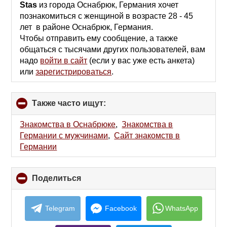
collapse
Stas
из города Оснабрюк, Германия хочет
contents
познакомиться с женщиной в возрасте 28 - 45
лет в районе Оснабрюк, Германия.
Чтобы отправить ему сообщение, а также
общаться с тысячами других пользователей, вам
надо
войти в сайт
(если у вас уже есть анкета)
или
зарегистрироваться
.
Также часто ищут:
click
to
collapse
Знакомства в Оснабрюке
,
Знакомства в
contents
Германии с мужчинами
,
Сайт знакомств в
Германии
Поделиться
click
to
collapse
contents
Telegram
Facebook
WhatsApp