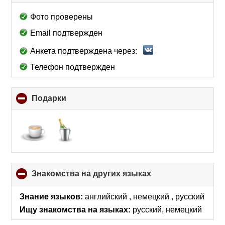
to
collapse
Фото проверены
contents
Email подтвержден
Анкета подтверждена через:
Телефон подтвержден
Подарки
click
to
collapse
contents
Знакомства на других языках
click
to
collapse
Знание языков:
английский , немецкий , русский
contents
Ищу знакомства на языках:
русский, немецкий