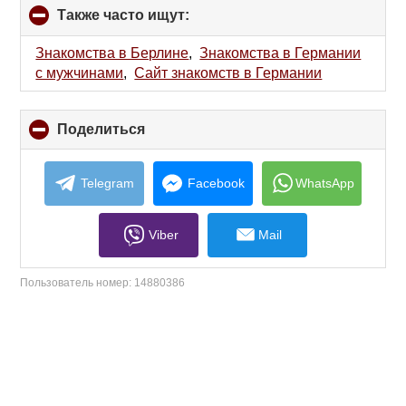
Также часто ищут:
click
to
collapse
Знакомства в Берлине
,
Знакомства в Германии
contents
с мужчинами
,
Сайт знакомств в Германии
Поделиться
click
to
collapse
contents
Telegram
Facebook
WhatsApp
Viber
Mail
Пользователь номер:
14880386