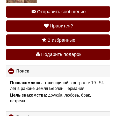
Отправить сообщение
Нравится?
В избранные
Подарить подарок
Поиск
click
to
collapse
Познакомлюсь :
с женщиной в возрасте 19 - 54
contents
лет
в районе
Земля Берлин, Германия
Цель знакомства:
дружба, любовь, брак,
встреча