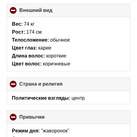
Внешний вид
click
to
collapse
Вес:
74 кг
contents
Рост:
174 см
Телосложение:
обычное
Цвет глаз:
карие
Длина волос:
короткие
Цвет волос:
коричневые
Страна и религия
click
to
collapse
Политические взгляды:
центр
contents
Привычки
click
to
collapse
Режим дня:
"жаворонок"
contents