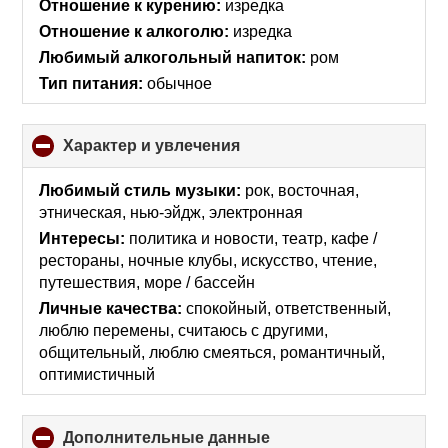
Отношение к курению:
изредка
Отношение к алкоголю:
изредка
Любимый алкогольный напиток:
ром
Тип питания:
обычное
Характер и увлечения
click
to
collapse
Любимый стиль музыки:
рок, восточная,
contents
этническая, нью-эйдж, электронная
Интересы:
политика и новости, театр, кафе /
рестораны, ночные клубы, искусcтво, чтение,
путешествия, море / бассейн
Личные качества:
спокойный, ответственный,
люблю перемены, считаюсь с другими,
общительный, люблю смеяться, романтичный,
оптимистичный
Дополнительные данные
click