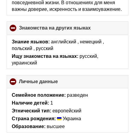
повседневной жизни. В отношениях для меня
важны доверие, искренность и взаимоуважение.
Знакомства на других языках
click
to
collapse
Знание языков:
английский , немецкий ,
contents
польский , русский
Ищу знакомства на языках:
русский,
украинский
Личные данные
click
to
collapse
Семейное положение:
разведен
contents
Наличие детей:
1
Этнический тип:
европейский
Страна рождения:
Украина
Образование:
высшее