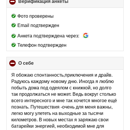
Верификация анкеты
click
to
collapse
Фото проверены
contents
Email подтвержден
Анкета подтверждена через:
Телефон подтвержден
О себе
click
to
collapse
Я обожаю спонтанность,приключения и драйв.
contents
Радуюсь каждому новому дню. Иногда я люблю
побыть дома под одеялом с книжкой, но долго
так продолжаться не может. Ведь вокруг столько
всего интересного и мне так хочется многое ещё
познать. Путешествия -очень для меня важны,
легко могу улететь на выходные за тысячи
километров. В новых местах я заряжаю свои
батарейки энергией, необходимой мне для