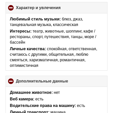
Характер и увлечения
click
to
collapse
Любимый стиль музыки:
блюз, джаз,
contents
танцевальная музыка, классическая
Интересы:
театр, животные, шоппинг, кафе /
рестораны, спорт, путешествия, танцы, море /
бассейн
Личные качества:
спокойная, ответственная,
считаюсь с другими, общительная, люблю
смеяться, харизматичная, романтичная,
оптимистичная
Дополнительные данные
click
to
collapse
Домашнее животное:
нет
contents
Веб камера:
есть
Водительские права на машину:
есть
Личный транспорт:
машина