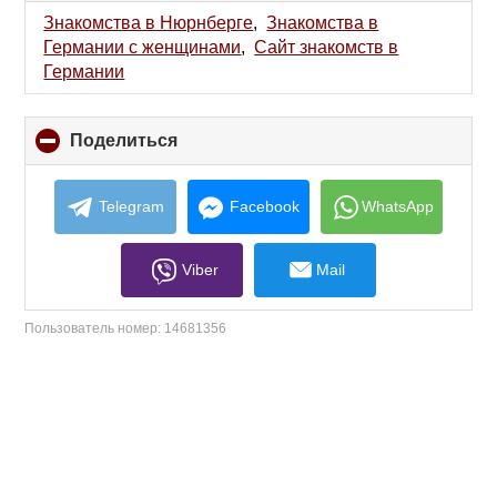
collapse
Знакомства в Нюрнберге
,
Знакомства в
contents
Германии с женщинами
,
Сайт знакомств в
Германии
Поделиться
click
to
collapse
contents
Telegram
Facebook
WhatsApp
Viber
Mail
Пользователь номер:
14681356