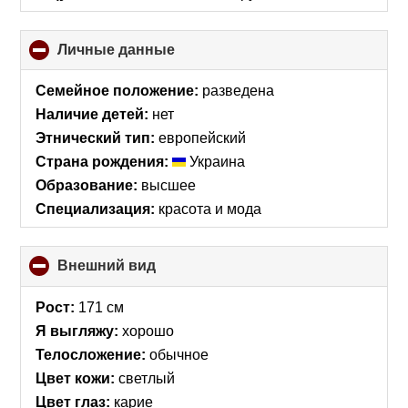
Личные данные
click
to
collapse
Семейное положение:
разведена
contents
Наличие детей:
нет
Этнический тип:
европейский
Страна рождения:
Украина
Образование:
высшее
Специализация:
красота и мода
Внешний вид
click
to
collapse
Рост:
171 см
contents
Я выгляжу:
хорошо
Телосложение:
обычное
Цвет кожи:
светлый
Цвет глаз:
карие