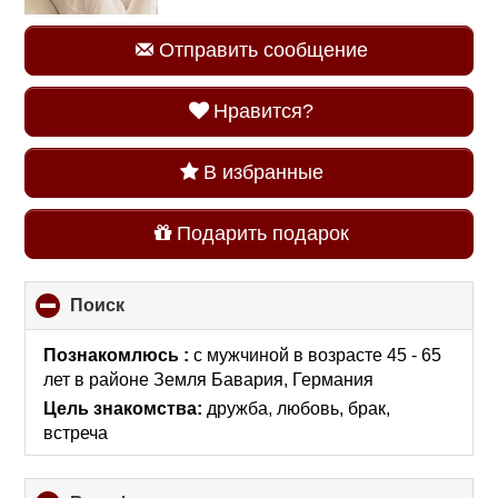
Отправить сообщение
Нравится?
В избранные
Подарить подарок
Поиск
click
to
collapse
Познакомлюсь :
с мужчиной в возрасте 45 - 65
contents
лет
в районе
Земля Бавария, Германия
Цель знакомства:
дружба, любовь, брак,
встреча