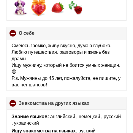
О себе
click
to
collapse
Смеюсь громко, живу вкусно, думаю глубоко.
contents
Люблю путешествия, разговоры и жизнь без
драмы.
Ищу мужчину, который не боится умных женщин.
😄
P.s. Мужчины до 45 лет, пожалуйста, не пишите, у
вас нет шансов!
Знакомства на других языках
click
to
collapse
Знание языков:
английский , немецкий , русский
contents
, украинский
Ищу знакомства на языках:
русский