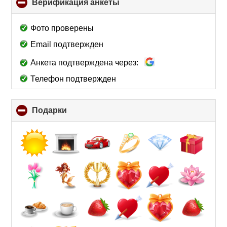
Верификация анкеты
click
to
collapse
Фото проверены
contents
Email подтвержден
Анкета подтверждена через:
Телефон подтвержден
Подарки
click
to
collapse
contents