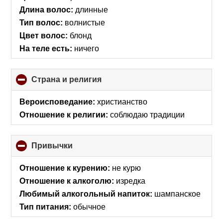
Длина волос:
длинные
Тип волос:
волнистые
Цвет волос:
блонд
На теле есть:
ничего
Страна и религия
click
to
collapse
Вероисповедание:
христианство
contents
Отношение к религии:
соблюдаю традиции
Привычки
click
to
collapse
Отношение к курению:
не курю
contents
Отношение к алкоголю:
изредка
Любимый алкогольный напиток:
шампанское
Тип питания:
обычное