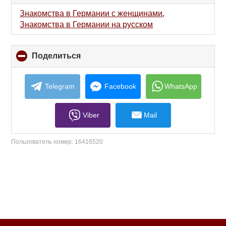
to
collapse
Знакомства в Германии с женщинами
,
contents
Знакомства в Германии на русском
Поделиться
click
to
collapse
contents
Telegram
Facebook
WhatsApp
Viber
Mail
Пользователь номер:
16416520