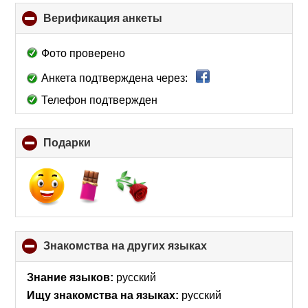
Верификация анкеты
click
to
collapse
Фото проверено
contents
Анкета подтверждена через:
Телефон подтвержден
Подарки
click
to
collapse
contents
Знакомства на других языках
click
to
collapse
Знание языков:
русский
contents
Ищу знакомства на языках:
русский