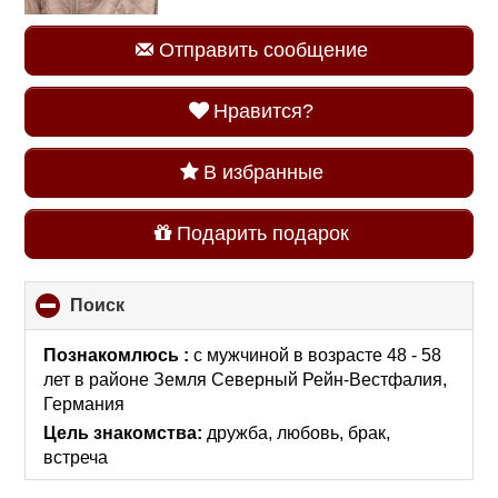
Отправить сообщение
Нравится?
В избранные
Подарить подарок
Поиск
click
to
collapse
Познакомлюсь :
с мужчиной в возрасте 48 - 58
contents
лет
в районе
Земля Северный Рейн-Вестфалия,
Германия
Цель знакомства:
дружба, любовь, брак,
встреча