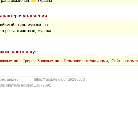
трана рождения:
Украина
арактер и увлечения
юбимый стиль музыки: рок
нтересы: животные, музыка
акже часто ищут:
накомства в Трире
,
Знакомства в Германии с женщинами
,
Сайт знакомс
рес анкеты:
https://rusdate.de/u/ru6286073
льзователь номер:
13879092