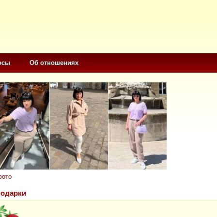
осы
Об отношениях
фото
одарки