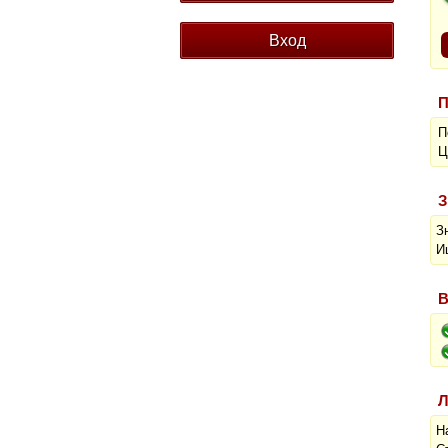
П
П
Ц
З
З
И
В
Л
Н