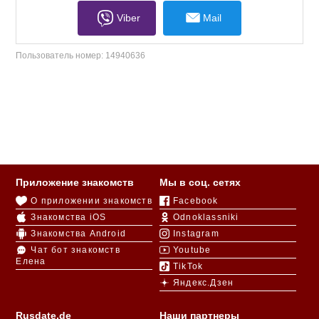
Viber
Mail
Пользователь номер:
14940636
Приложение знакомств
Мы в соц. сетях
О приложении знакомств
Facebook
Знакомства iOS
Odnoklassniki
Знакомства Android
Instagram
Чат бот знакомств
Youtube
Елена
TikTok
Яндекс.Дзен
Rusdate.de
Наши партнеры