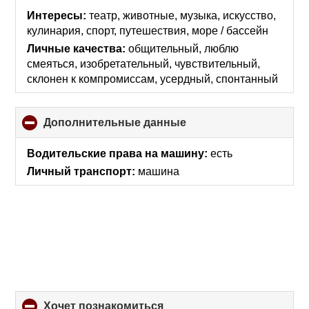
collapse
Интересы:
театр, животные, музыка, искусcтво,
contents
кулинария, спорт, путешествия, море / бассейн
Личные качества:
общительный, люблю
смеяться, изобретательный, чувствительный,
склонен к компромиссам, усердный, спонтанный
Дополнительные данные
click
to
collapse
Водительские права на машину:
есть
contents
Личный транспорт:
машина
хочет познакомиться
click