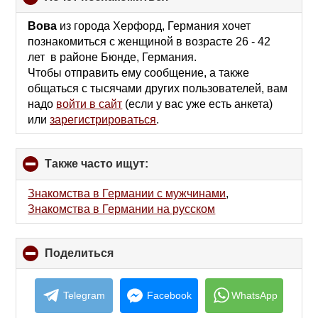
to
collapse
Вова
из города Херфорд, Германия хочет
contents
познакомиться с женщиной в возрасте 26 - 42
лет в районе Бюнде, Германия.
Чтобы отправить ему сообщение, а также
общаться с тысячами других пользователей, вам
надо
войти в сайт
(если у вас уже есть анкета)
или
зарегистрироваться
.
Также часто ищут:
click
to
collapse
Знакомства в Германии с мужчинами
,
contents
Знакомства в Германии на русском
Поделиться
click
to
collapse
contents
Telegram
Facebook
WhatsApp