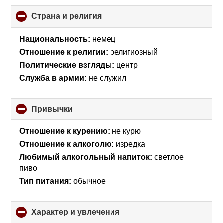
Страна и религия
click
to
collapse
Национальность:
немец
contents
Отношение к религии:
религиозный
Политические взгляды:
центр
Служба в армии:
не служил
Привычки
click
to
collapse
Отношение к курению:
не курю
contents
Отношение к алкоголю:
изредка
Любимый алкогольный напиток:
светлое
пиво
Тип питания:
обычное
Характер и увлечения
click
to