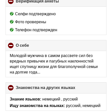
Верификация анкеты
click
to
collapse
Селфи подтверждено
contents
Фото проверены
Телефон подтвержден
О себе
click
to
collapse
Молодой мужчина в самом рассвете сил без
contents
вредных привычек и пагубных наклонностей
ищет спутницу жизни для благополучной семьи
на долгие года...
Знакомства на других языках
click
to
collapse
Знание языков:
немецкий , русский
contents
Ищу знакомства на языках:
русский, немецкий