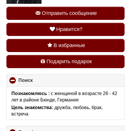
Отправить сообщение
Нравится?
В избранные
Подарить подарок
Поиск
click
to
collapse
Познакомлюсь :
с женщиной в возрасте 26 - 42
contents
лет
в районе
Бюнде, Германия
Цель знакомства:
дружба, любовь, брак,
встреча