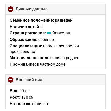
Личные данные
click
to
collapse
Семейное положение:
разведен
contents
Наличие детей:
2
Страна рождения:
Казахстан
Образование:
среднее
Специализация:
промышленность и
производство
Материальное положение:
среднее
Проживание:
в частном доме
Внешний вид
click
to
collapse
Вес:
90 кг
contents
Рост:
178 см
На теле есть:
ничего