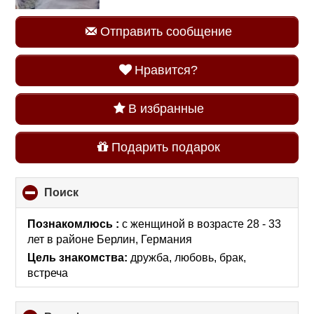
Отправить сообщение
Нравится?
В избранные
Подарить подарок
Поиск
click
to
collapse
Познакомлюсь :
с женщиной в возрасте 28 - 33
contents
лет
в районе
Берлин, Германия
Цель знакомства:
дружба, любовь, брак,
встреча