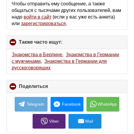
Чтобы отправить ему сообщение, а также
общаться с тысячами других пользователей, вам
надо
войти в сайт
(если у вас уже есть анкета)
или
зарегистрироваться
.
Также часто ищут:
click
to
collapse
Знакомства в Берлине
,
Знакомства в Германии
contents
с мужчинами
,
Знакомства в Германии для
русскоговорящих
Поделиться
click
to
collapse
contents
Telegram
Facebook
WhatsApp
Viber
Mail