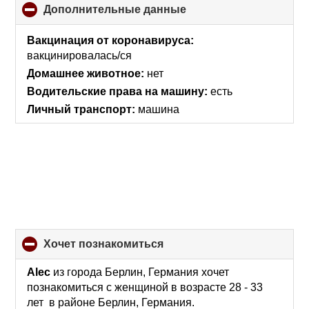
Дополнительные данные
click
to
collapse
Вакцинация от коронавируса:
contents
вакцинировалась/ся
Домашнее животное:
нет
Водительские права на машину:
есть
Личный транспорт:
машина
хочет познакомиться
click
to
collapse
Alec
из города Берлин, Германия хочет
contents
познакомиться с женщиной в возрасте 28 - 33
лет в районе Берлин, Германия.