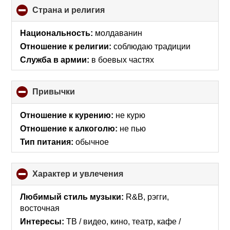
Страна и религия
click
to
collapse
Национальность:
молдаванин
contents
Отношение к религии:
соблюдаю традиции
Служба в армии:
в боевых частях
Привычки
click
to
collapse
Отношение к курению:
не курю
contents
Отношение к алкоголю:
не пью
Тип питания:
обычное
Характер и увлечения
click
to
collapse
Любимый стиль музыки:
R&B, рэгги,
contents
восточная
Интересы:
ТВ / видео, кино, театр, кафе /