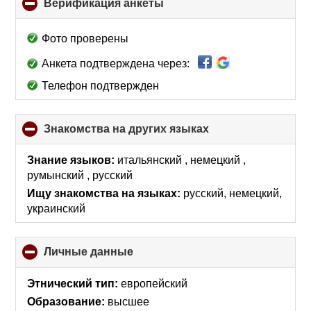
Верификация анкеты
click
to
collapse
Фото проверены
contents
Анкета подтверждена через:
Телефон подтвержден
Знакомства на других языках
click
to
collapse
Знание языков:
итальянский , немецкий ,
contents
румынский , русский
Ищу знакомства на языках:
русский, немецкий,
украинский
Личные данные
click
to
collapse
Этнический тип:
европейский
contents
Образование:
высшее