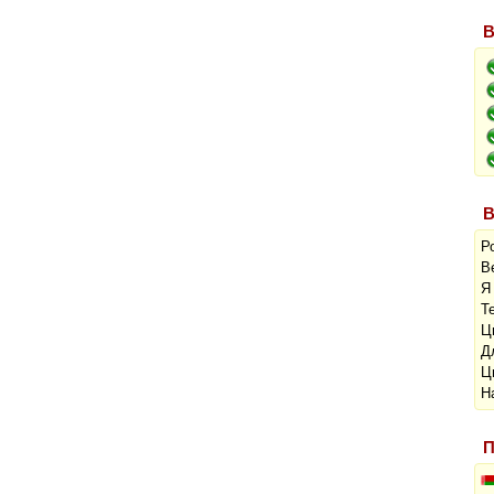
В
В
Р
В
Я
Т
Ц
Д
Ц
Н
П