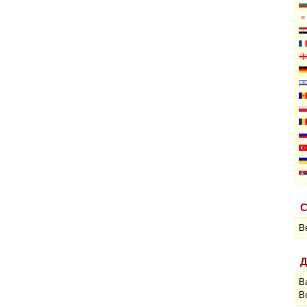
С
В
Д
В
В