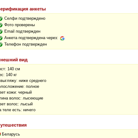
ерификация анкеты
Селфи подтверждено
Фото проверены
Email подтвержден
Анкета подтверждена через:
Телефон подтвержден
нешний вид
ост: 140 см
ес: 140 кг
 выгляжу: ниже среднего
елосложение: полное
вет кожи: черный
лина волос: лысеющие
вет волос: лысый
а теле есть: ничего
утешествия
Беларусь