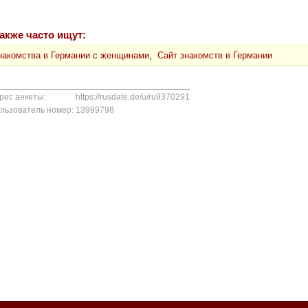
акже часто ищут:
накомства в Германии с женщинами
,
Сайт знакомств в Германии
рес анкеты:
https://rusdate.de/u/ru9370291
льзователь номер:
13999798