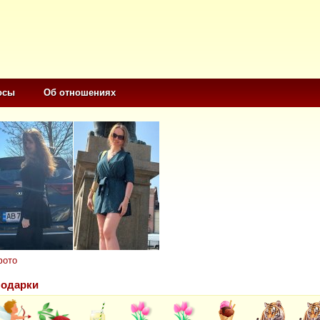
осы
Об отношениях
фото
одарки