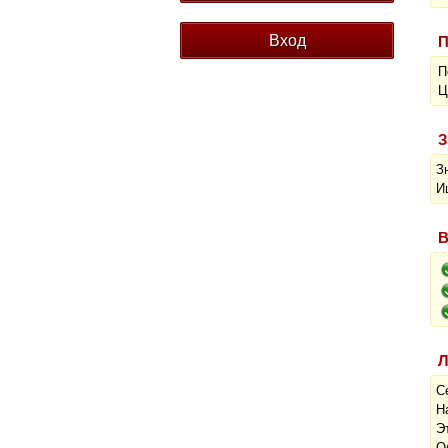
П
П
Ц
З
З
И
В
Л
С
Н
Э
О