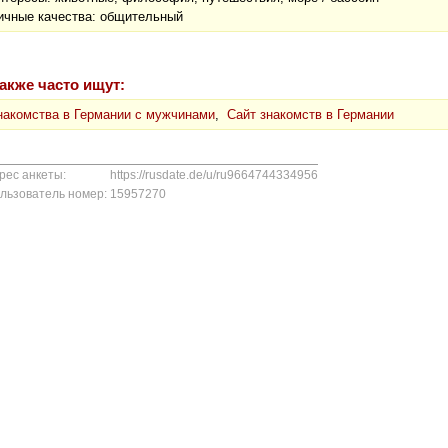
ичные качества: общительный
акже часто ищут:
накомства в Германии с мужчинами
,
Сайт знакомств в Германии
рес анкеты:
https://rusdate.de/u/ru9664744334956
льзователь номер:
15957270