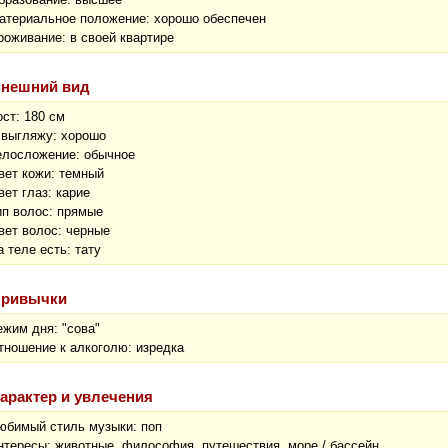
атериальное положение: хорошо обеспечен
роживание: в своей квартире
нешний вид
ост: 180 см
 выгляжу: хорошо
елосложение: обычное
вет кожи: темный
вет глаз: карие
ип волос: прямые
вет волос: черные
а теле есть: тату
ривычки
ежим дня: "сова"
тношение к алкоголю: изредка
арактер и увлечения
юбимый стиль музыки: поп
нтересы: животные, философия, путешествия, море / бассейн