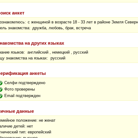
оиск анкет
ознакомлюсь:
с женщиной в возрасте 18 - 33 лет в районе Земля Севе
ель знакомства:
дружба, любовь, брак, встреча
накомства на других языках
нание языков: английский , немецкий , русский
щу знакомства на языках: русский
ерификация анкеты
Селфи подтверждено
Фото проверены
Email подтвержден
ичные данные
емейное положение: не женат
аличие детей: нет
тнический тип: европейский
бразование: высшее