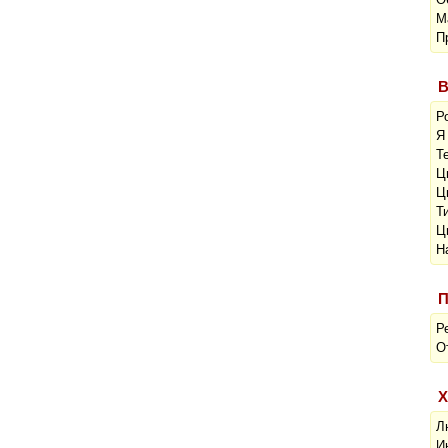
М
П
В
Р
Я
Т
Ц
Ц
Т
Ц
Н
П
Р
О
Х
Л
И