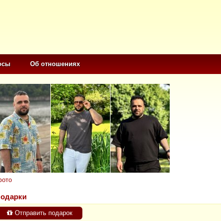
осы
Об отношениях
фото
одарки
Отправить подарок