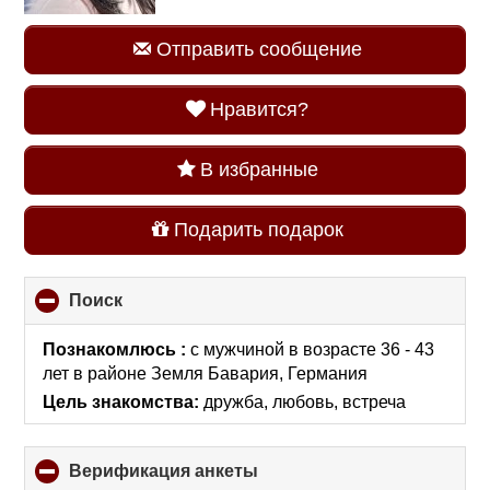
Отправить сообщение
Нравится?
В избранные
Подарить подарок
Поиск
click
to
collapse
Познакомлюсь :
с мужчиной в возрасте 36 - 43
contents
лет
в районе
Земля Бавария, Германия
Цель знакомства:
дружба, любовь, встреча
Верификация анкеты
click