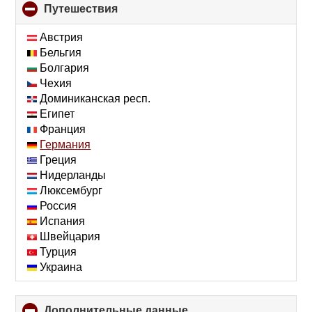
Путешествия
click
to
collapse
Австрия
contents
Бельгия
Болгария
Чехия
Доминиканская респ.
Египет
Франция
Германия
Греция
Нидерланды
Люксембург
Россия
Испания
Швейцария
Турция
Украина
Дополнительные данные
click