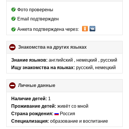
to
collapse
Фото проверены
contents
Email подтвержден
Анкета подтверждена через:
Знакомства на других языках
click
to
collapse
Знание языков:
английский , немецкий , русский
contents
Ищу знакомства на языках:
русский, немецкий
Личные данные
click
to
collapse
Наличие детей:
1
contents
Проживание детей:
живёт со мной
Страна рождения:
Россия
Специализация:
образование и воспитание