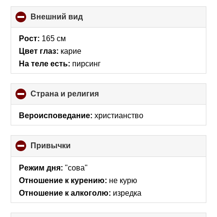
Внешний вид
click
to
collapse
Рост:
165 см
contents
Цвет глаз:
карие
На теле есть:
пирсинг
Страна и религия
click
to
collapse
Вероисповедание:
христианство
contents
Привычки
click
to
collapse
Режим дня:
"сова"
contents
Отношение к курению:
не курю
Отношение к алкоголю:
изредка