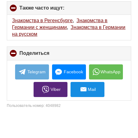
Также часто ищут:
click
to
collapse
Знакомства в Регенсбурге
,
Знакомства в
contents
Германии с женщинами
,
Знакомства в Германии
на русском
Поделиться
click
to
collapse
contents
Telegram
Facebook
WhatsApp
Viber
Mail
Пользователь номер:
4048982