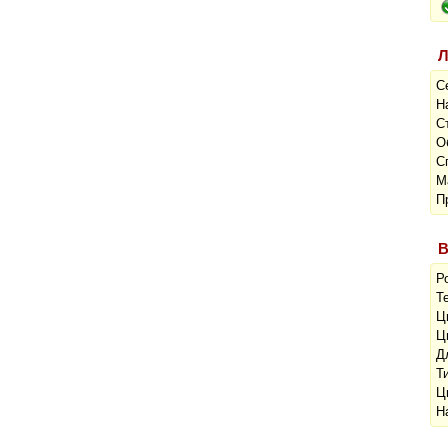
Л
С
Н
С
О
С
М
П
В
Р
Т
Ц
Ц
Д
Т
Ц
Н