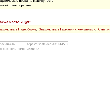
одительские права на машину: есть
ичный транспорт: нет
акже часто ищут:
накомства в Падерборне
,
Знакомства в Германии с женщинами
,
Сайт зн
рес анкеты:
https://rusdate.de/u/za1614539
льзователь номер:
3658832