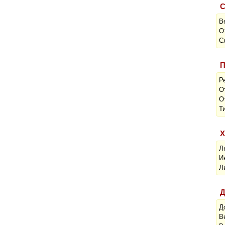
С
В
О
С
П
Р
О
О
Т
Х
Л
И
Л
Д
Д
В