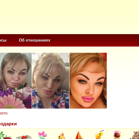
осы
Об отношениях
фото
одарки