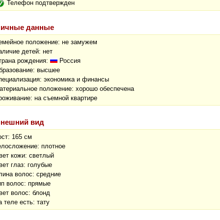
Телефон подтвержден
ичные данные
емейное положение: не замужем
аличие детей: нет
трана рождения:
Россия
бразование: высшее
пециализация: экономика и финансы
атериальное положение: хорошо обеспечена
роживание: на съемной квартире
нешний вид
ост: 165 см
елосложение: плотное
вет кожи: светлый
вет глаз: голубые
лина волос: средние
ип волос: прямые
вет волос: блонд
а теле есть: тату