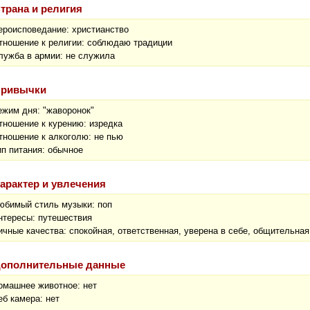
трана и религия
ероисповедание: христианство
тношение к религии: соблюдаю традиции
лужба в армии: не служила
ривычки
ежим дня: "жаворонок"
тношение к курению: изредка
тношение к алкоголю: не пью
ип питания: обычное
арактер и увлечения
юбимый стиль музыки: поп
нтересы: путешествия
ичные качества: спокойная, ответственная, уверена в себе, общительная
ополнительные данные
омашнее животное: нет
еб камера: нет