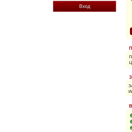
П
П
Ц
З
З
И
В