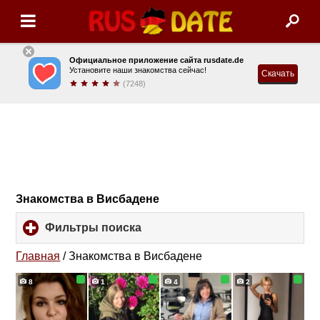
Официальное приложение сайта rusdate.de
Установите наши знакомства сейчас!
Скачать
(7248)
Знакомства в Висбадене
Фильтры поиска
click
to
expand
Главная
/
Знакомства в Висбадене
contents
8
1
4
2