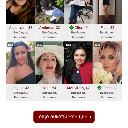
Анастасия
, 32
Любимая
, 32
Olha
, 49
Freia
, 32
Висбаден,
Висбаден,
Висбаден,
Висбаден,
Германия
Германия
Германия
Германия
4
5
4
6
Angela
, 43
Maja
, 54
МАРИНКА
, 42
Elena
, 38
Висбаден,
Висбаден,
Висбаден,
Висбаден,
Германия
Германия
Германия
Германия
еще анкеты женщин