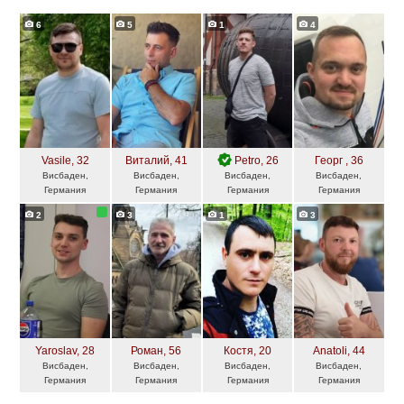
6
5
1
4
Vasile
, 32
Виталий
, 41
Petro
, 26
Георг
, 36
Висбаден,
Висбаден,
Висбаден,
Висбаден,
Германия
Германия
Германия
Германия
2
3
1
3
Yaroslav
, 28
Роман
, 56
Костя
, 20
Anatoli
, 44
Висбаден,
Висбаден,
Висбаден,
Висбаден,
Германия
Германия
Германия
Германия