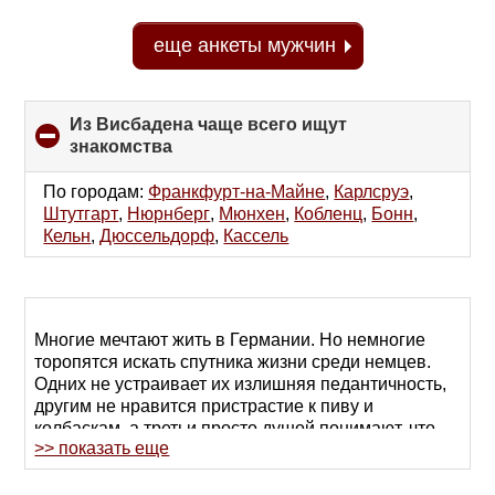
еще анкеты мужчин
Из Висбадена чаще всего ищут
знакомства
click
to
collapse
По городам:
Франкфурт-на-Майне
,
Карлсруэ
,
contents
Штутгарт
,
Нюрнберг
,
Мюнхен
,
Кобленц
,
Бонн
,
Кельн
,
Дюссельдорф
,
Кассель
Многие мечтают жить в Германии. Но немногие
торопятся искать спутника жизни среди немцев.
Одних не устраивает их излишняя педантичность,
другим не нравится пристрастие к пиву и
колбаскам, а третьи просто душой понимают, что
>> показать еще
готовы вступить в брак только с человеком своего
менталитета. Что ж, добро пожаловать на RusDate!