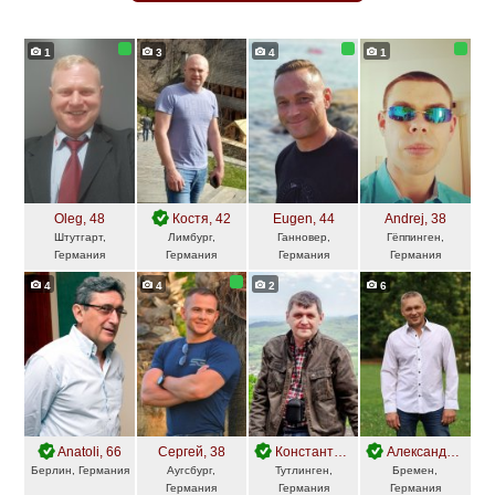
1
3
4
1
Oleg
, 48
Костя
, 42
Eugen
, 44
Andrej
, 38
Штутгарт,
Лимбург,
Ганновер,
Гёппинген,
Германия
Германия
Германия
Германия
4
4
2
6
Anatoli
, 66
Сергей
, 38
Константин
, 63
Александр
, 41
Берлин, Германия
Аугсбург,
Тутлинген,
Бремен,
Германия
Германия
Германия