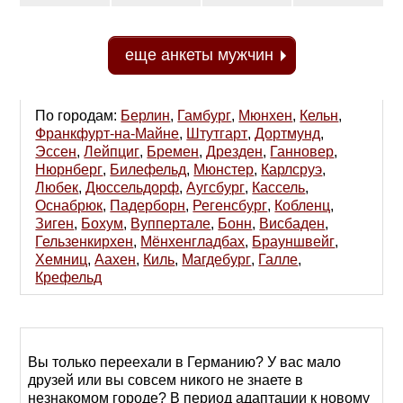
еще анкеты мужчин
По городам:
Берлин
,
Гамбург
,
Мюнхен
,
Кельн
,
Франкфурт-на-Майне
,
Штутгарт
,
Дортмунд
,
Эссен
,
Лейпциг
,
Бремен
,
Дрезден
,
Ганновер
,
Нюрнберг
,
Билефельд
,
Мюнстер
,
Карлсруэ
,
Любек
,
Дюссельдорф
,
Аугсбург
,
Кассель
,
Оснабрюк
,
Падерборн
,
Регенсбург
,
Кобленц
,
Зиген
,
Бохум
,
Вуппертале
,
Бонн
,
Висбаден
,
Гельзенкирхен
,
Мёнхенгладбах
,
Брауншвейг
,
Хемниц
,
Аахен
,
Киль
,
Магдебург
,
Галле
,
Крефельд
Вы только переехали в Германию? У вас мало
друзей или вы совсем никого не знаете в
незнакомом городе? В период адаптации к новому