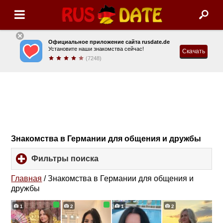
Официальное приложение сайта rusdate.de
Установите наши знакомства сейчас!
Скачать
(7248)
Знакомства в Германии для общения и дружбы
Фильтры поиска
click
to
expand
Главная
/
Знакомства в Германии для общения и
contents
дружбы
1
2
1
2