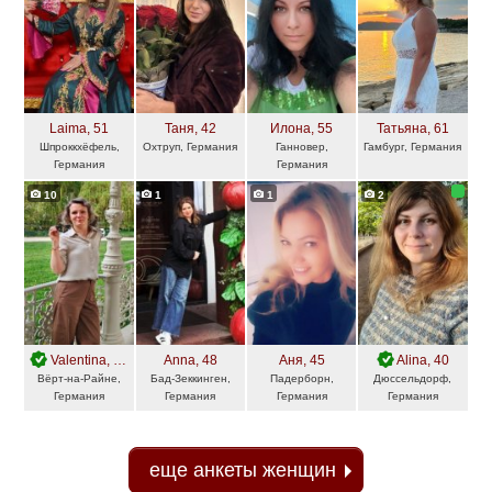
Laima
, 51
Таня
, 42
Илона
, 55
Татьяна
, 61
Шпроккхёфель,
Охтруп, Германия
Ганновер,
Гамбург, Германия
Германия
Германия
10
1
1
2
Valentina
, 43
Anna
, 48
Аня
, 45
Alina
, 40
Вёрт-на-Райне,
Бад-Зеккинген,
Падерборн,
Дюссельдорф,
Германия
Германия
Германия
Германия
еще анкеты женщин