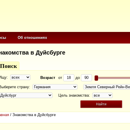
осы
Об отношениях
накомства в Дуйсбурге
Поиск
Ищу:
Возраст
от
до
Выберите страну:
Цель знакомства:
авная
/
Знакомства в Дуйсбурге