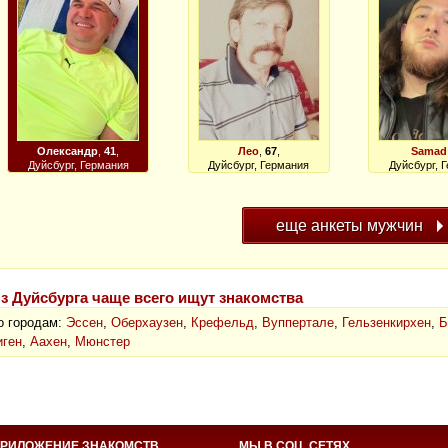
Олександр
,
41
,
Лео
,
67
,
Samad
Дуйсбург, Германия
Дуйсбург, Германия
Дуйсбург, 
з Дуйсбурга чаще всего ищут знакомства
о городам:
Эссен
,
Оберхаузен
,
Крефельд
,
Вуппертале
,
Гельзенкирхен
,
Б
иген
,
Аахен
,
Мюнстер
РИЛОЖЕНИЕ ЗНАКОМСТВ
МЫ В СОЦ. СЕТЯХ