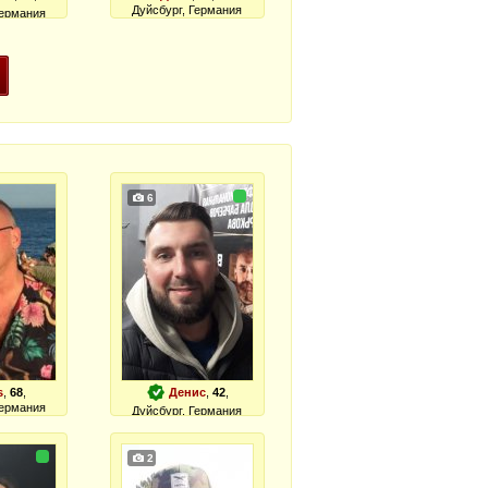
Дуйсбург, Германия
Германия
6
s
,
68
,
Денис
,
42
,
Германия
Дуйсбург, Германия
2