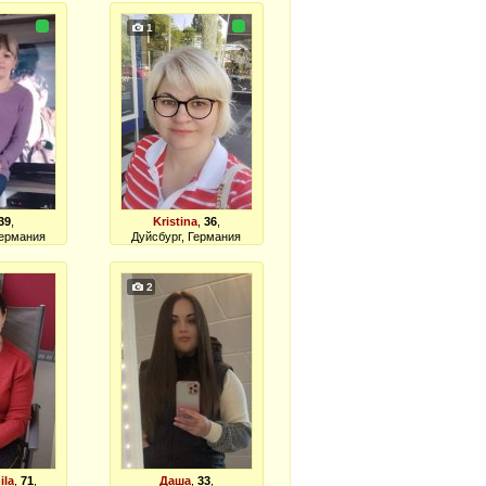
1
39
,
Kristina
,
36
,
Германия
Дуйсбург, Германия
2
ila
,
71
,
Даша
,
33
,