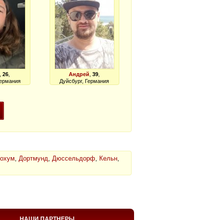
,
26
,
Андрей
,
39
,
Германия
Дуйсбург, Германия
охум
,
Дортмунд
,
Дюссельдорф
,
Кельн
,
НАШИ ПАРТНЕРЫ