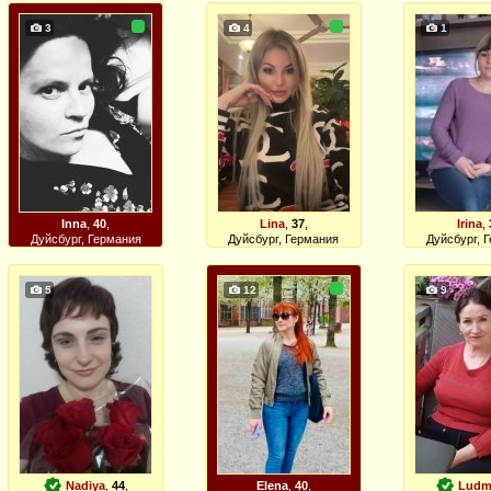
3
4
1
Inna
,
40
,
Lina
,
37
,
Irina
,
Дуйсбург, Германия
Дуйсбург, Германия
Дуйсбург, 
5
12
9
Nadiya
,
44
,
Elena
,
40
,
Ludm