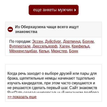
еще анкеты мужчин
Из Оберхаузена чаще всего ищут
знакомства
click
to
collapse
По городам:
Эссен
,
Дуйсбург
,
Дортмунд
,
Бохум
,
contents
Вуппертале
,
Дюссельдорф
,
Хаген
,
Крефельд
,
Мёнхенгладбах
,
Кельн
,
Мюнстер
,
Бонн
Когда речь заходит о выборе друзей или пары для
брака, щепетильные немцы начинают тщательно
изучать кандидатов, при этом часто смущаются и
не решаются сделать первый шаг. Сайт знакомств
RusDate создал универсальный механизм подбора
>> показать еще
анкет потенциальных партнеров и предлагает
начинать общение в чате.