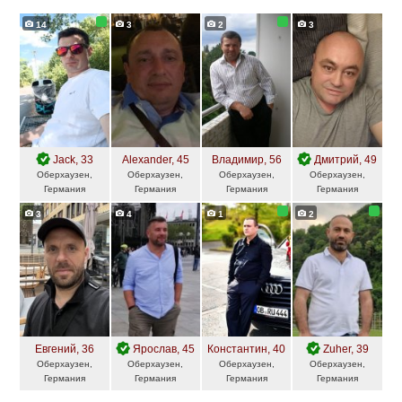
14
3
2
3
Jack
, 33
Alexander
, 45
Владимир
, 56
Дмитрий
, 49
Оберхаузен,
Оберхаузен,
Оберхаузен,
Оберхаузен,
Германия
Германия
Германия
Германия
3
4
1
2
Евгений
, 36
Ярослав
, 45
Константин
, 40
Zuher
, 39
Оберхаузен,
Оберхаузен,
Оберхаузен,
Оберхаузен,
Германия
Германия
Германия
Германия