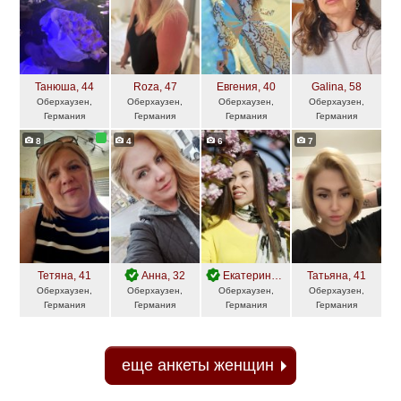
Танюша
, 44
Roza
, 47
Евгения
, 40
Galina
, 58
Оберхаузен,
Оберхаузен,
Оберхаузен,
Оберхаузен,
Германия
Германия
Германия
Германия
8
4
6
7
Тетяна
, 41
Анна
, 32
Екатерина
, 32
Татьяна
, 41
Оберхаузен,
Оберхаузен,
Оберхаузен,
Оберхаузен,
Германия
Германия
Германия
Германия
еще анкеты женщин