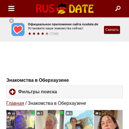
Официальное приложение сайта rusdate.de
Установите наши знакомства сейчас!
Скачать
(7248)
Знакомства в Оберхаузене
Фильтры поиска
click
to
expand
Главная
/
Знакомства в Оберхаузене
contents
18
7
5
2